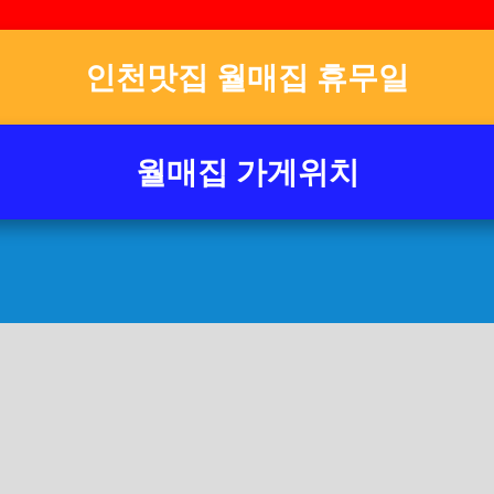
인천맛집 월매집 휴무일
월매집 가게위치