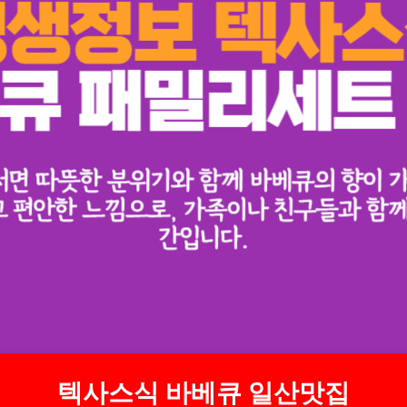
텍사스식 바베큐 일산맛집